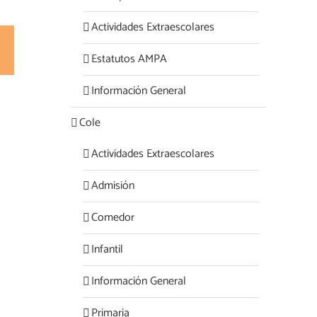
Actividades Extraescolares
rest
Correo
Estatutos AMPA
electrónico
Información General
Cole
Actividades Extraescolares
Admisión
Comedor
Infantil
Información General
Primaria