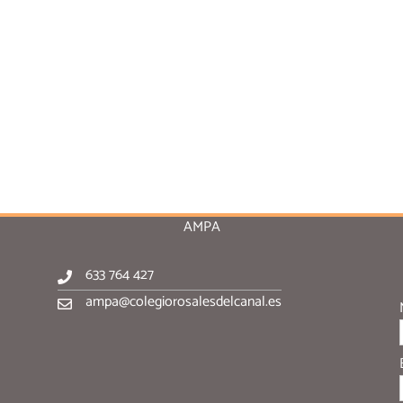
AMPA
633 764 427
ampa@colegiorosalesdelcanal.es