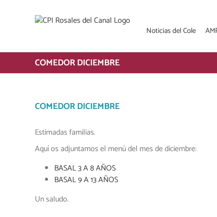
Saltar
al
contenido
Noticias del Cole
AM
COMEDOR DICIEMBRE
COMEDOR DICIEMBRE
Estimadas familias.
Aquí os adjuntamos el menú del mes de diciembre:
BASAL 3 A 8 AÑOS
BASAL 9 A 13 AÑOS
Un saludo.