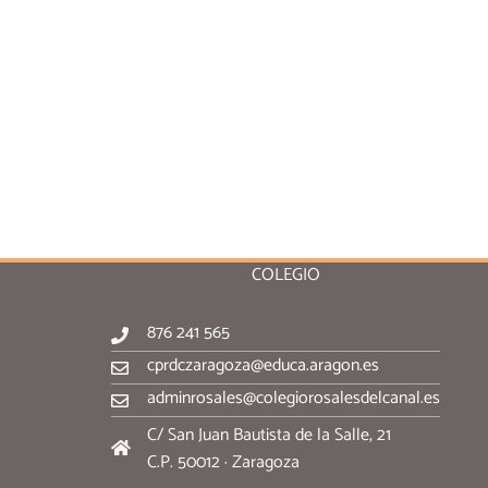
COLEGIO
876 241 565
cprdczaragoza@educa.aragon.es
adminrosales@colegiorosalesdelcanal.es
C/ San Juan Bautista de la Salle, 21
C.P. 50012 · Zaragoza