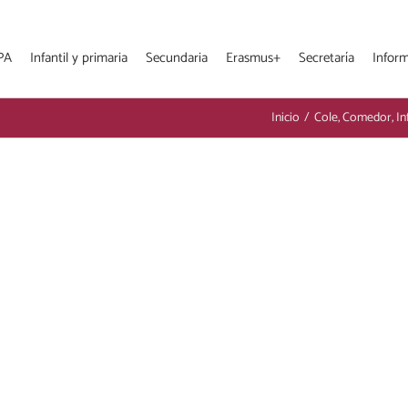
PA
Infantil y primaria
Secundaria
Erasmus+
Secretaría
Infor
Inicio
/
Cole
,
Comedor
,
In