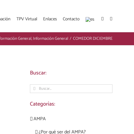
mación
TPV Virtual
Enlaces
Contacto
formación General
,
Información General
/
COMEDOR DICIEMBRE
Buscar:
Buscar:
Categorías:
AMPA
¿Por qué ser del AMPA?