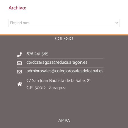
Archivo:
Archivo:
COLEGIO
876 241 565
cprdczaragoza@educa.aragon.es
adminrosales@colegiorosalesdelcanal.es
C/ San Juan Bautista de la Salle, 21
C.P. 50012 · Zaragoza
AMPA