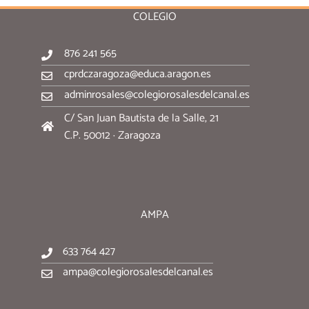
COLEGIO
876 241 565
cprdczaragoza@educa.aragon.es
adminrosales@colegiorosalesdelcanal.es
C/ San Juan Bautista de la Salle, 21
C.P. 50012 · Zaragoza
AMPA
633 764 427
ampa@colegiorosalesdelcanal.es