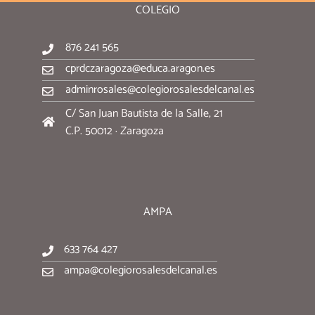
COLEGIO
876 241 565
cprdczaragoza@educa.aragon.es
adminrosales@colegiorosalesdelcanal.es
C/ San Juan Bautista de la Salle, 21
C.P. 50012 · Zaragoza
AMPA
633 764 427
ampa@colegiorosalesdelcanal.es