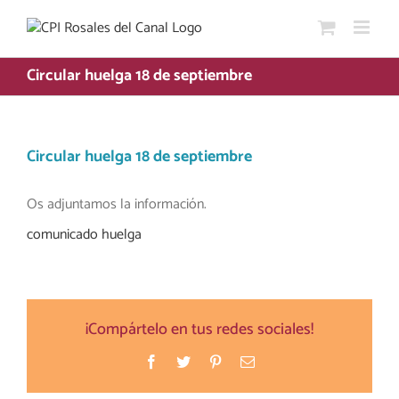
Saltar
al
contenido
Circular huelga 18 de septiembre
Circular huelga 18 de septiembre
Os adjuntamos la información.
comunicado huelga
¡Compártelo en tus redes sociales!
Facebook
Twitter
Pinterest
Correo
electrónico