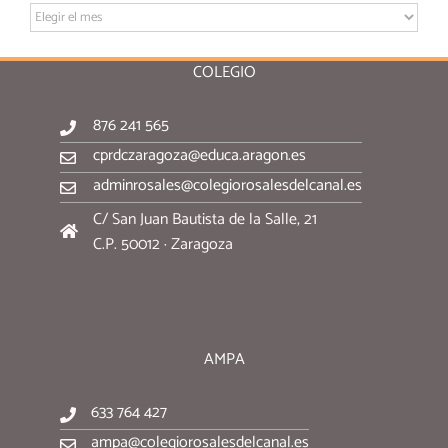
Archivo:
COLEGIO
876 241 565
cprdczaragoza@educa.aragon.es
adminrosales@colegiorosalesdelcanal.es
C/ San Juan Bautista de la Salle, 21
C.P. 50012 · Zaragoza
AMPA
633 764 427
ampa@colegiorosalesdelcanal.es