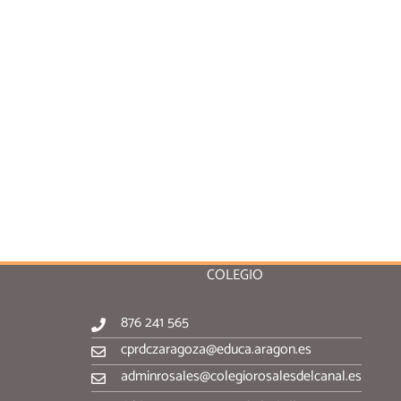
COLEGIO
876 241 565
cprdczaragoza@educa.aragon.es
adminrosales@colegiorosalesdelcanal.es