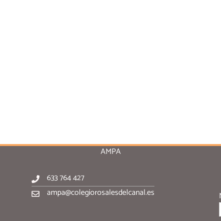
AMPA
633 764 427
ampa@colegiorosalesdelcanal.es