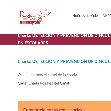
Saltar
al
contenido
Noticias del Cole
AMP
Charla: DETECCIÓN Y PREVENCIÓN DE DIFICU
EN ESCOLARES
Charla: DETECCIÓN Y PREVENCIÓN DE DIFICU
Os adjuntamos el cartel de la charla.
Cartel Charla Rosales del Canal
¡Compártelo en tus redes sociales!