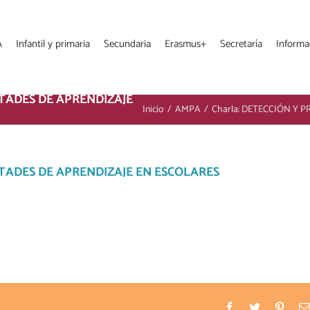
A
Infantil y primaria
Secundaria
Erasmus+
Secretaría
Informa
LTADES DE APRENDIZAJE
Inicio
/
AMPA
/
Charla: DETECCIÓN Y 
LTADES DE APRENDIZAJE EN ESCOLARES
Facebook
Twitter
Pinter