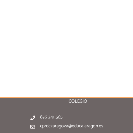
COLEGIO
876 241 565
cprdczaragoza@educa.aragon.es