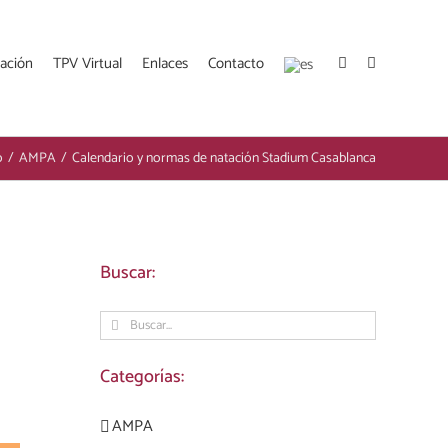
ación
TPV Virtual
Enlaces
Contacto
o
/
AMPA
/
Calendario y normas de natación Stadium Casablanca
Buscar:
Buscar:
Categorías:
AMPA