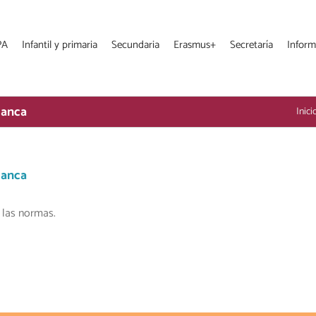
PA
Infantil y primaria
Secundaria
Erasmus+
Secretaría
Inform
lanca
Inici
lanca
 las normas.