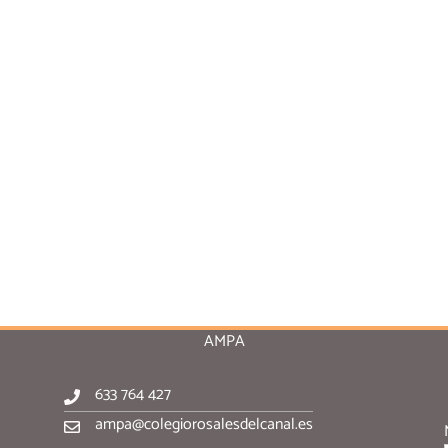
AMPA
633 764 427
ampa@colegiorosalesdelcanal.es