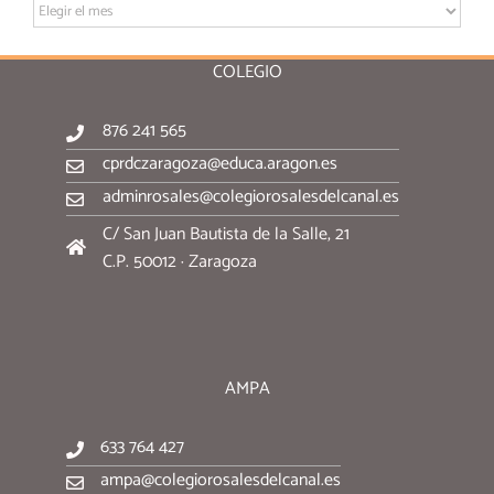
Archivo:
COLEGIO
876 241 565
cprdczaragoza@educa.aragon.es
adminrosales@colegiorosalesdelcanal.es
C/ San Juan Bautista de la Salle, 21
C.P. 50012 · Zaragoza
AMPA
633 764 427
ampa@colegiorosalesdelcanal.es