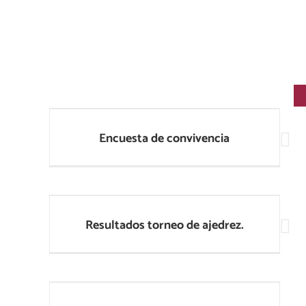
Encuesta de convivencia
Encuesta de convivencia
Resultados torneo de ajedrez.
Resultados torneo de ajedrez.
8M: Por la igualdad.