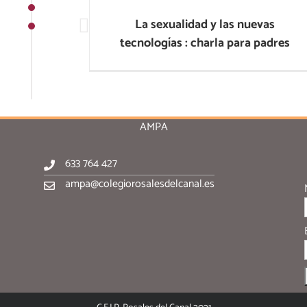
tecnologías : charla para padres
La sexualidad y las nuevas
tecnologías : charla para padres
AMPA
633 764 427
ampa@colegiorosalesdelcanal.es