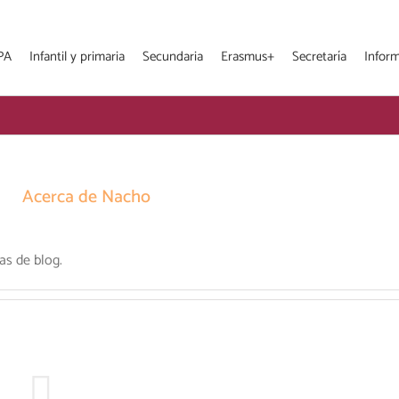
PA
Infantil y primaria
Secundaria
Erasmus+
Secretaría
Infor
Acerca de
Nacho
s de blog.