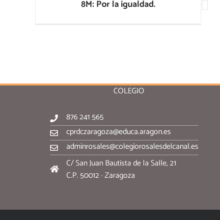
8M: Por la igualdad.
COLEGIO
876 241 565
cprdczaragoza@educa.aragon.es
adminrosales@colegiorosalesdelcanal.es
C/ San Juan Bautista de la Salle, 21
C.P. 50012 · Zaragoza