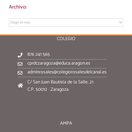
Archivo:
Archivo:
COLEGIO
876 241 565
cprdczaragoza@educa.aragon.es
adminrosales@colegiorosalesdelcanal.es
C/ San Juan Bautista de la Salle, 21
C.P. 50012 · Zaragoza
AMPA