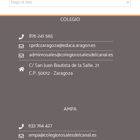
Archivo:
COLEGIO
876 241 565
cprdczaragoza@educa.aragon.es
adminrosales@colegiorosalesdelcanal.es
C/ San Juan Bautista de la Salle, 21
C.P. 50012 · Zaragoza
AMPA
633 764 427
ampa@colegiorosalesdelcanal.es