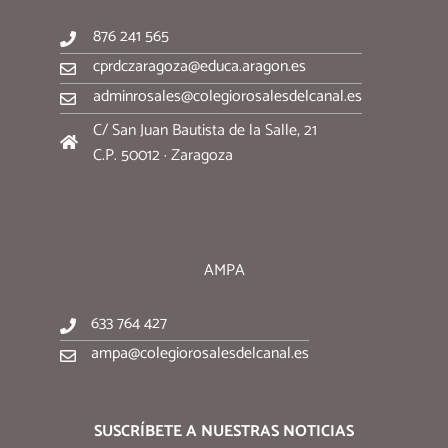
876 241 565
cprdczaragoza@educa.aragon.es
adminrosales@colegiorosalesdelcanal.es
C/ San Juan Bautista de la Salle, 21
C.P. 50012 · Zaragoza
AMPA
633 764 427
ampa@colegiorosalesdelcanal.es
SUSCRÍBETE A NUESTRAS NOTICIAS