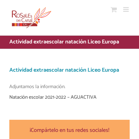
Saltar
al
contenido
Actividad extraescolar natación Liceo Europa
Actividad extraescolar natación Liceo Europa
Adjuntamos la información.
Natación escolar 2021-2022 – AGUACTIVA
¡Compártelo en tus redes sociales!