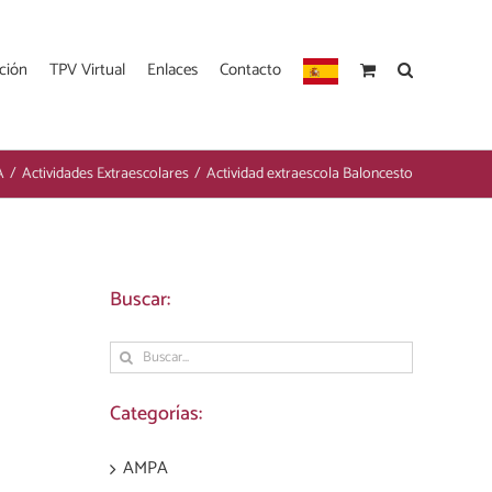
ción
TPV Virtual
Enlaces
Contacto
A
/
Actividades Extraescolares
/
Actividad extraescola Baloncesto
Buscar:
Buscar:
Categorías:
AMPA