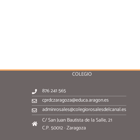
COLEGIO
876 241 565
cprdczaragoza@educa.aragon.es
adminrosales@colegiorosalesdelcanal.es
C/ San Juan Bautista de la Salle, 21
C.P. 50012 · Zaragoza