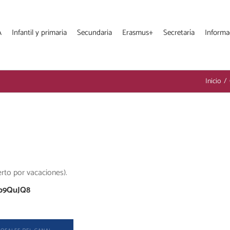
A
Infantil y primaria
Secundaria
Erasmus+
Secretaría
Informa
Inicio
/
rto por vacaciones).
o9QuJQ8