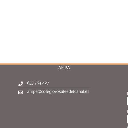
AMPA
633 764 427
ampa@colegiorosalesdelcanal.es