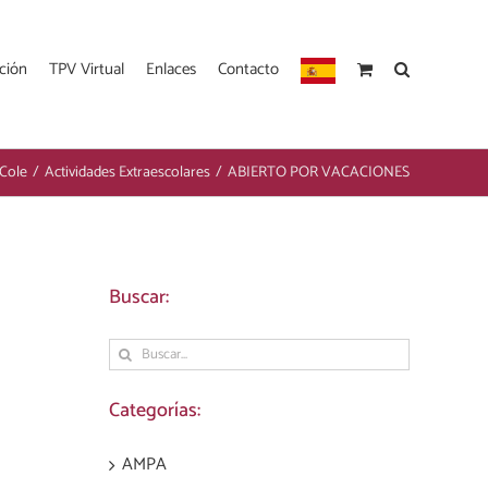
ción
TPV Virtual
Enlaces
Contacto
Cole
/
Actividades Extraescolares
/
ABIERTO POR VACACIONES
Buscar:
Buscar:
Categorías:
AMPA