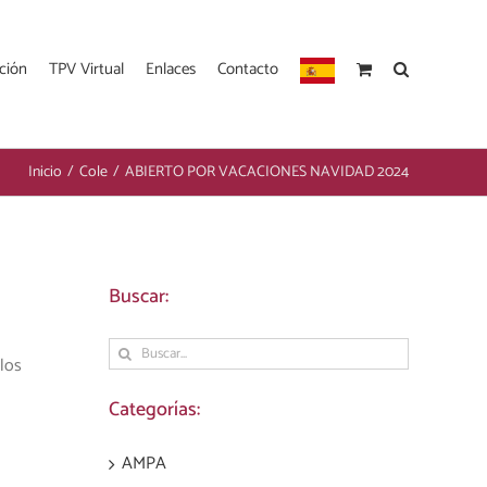
ción
TPV Virtual
Enlaces
Contacto
Inicio
/
Cole
/
ABIERTO POR VACACIONES NAVIDAD 2024
Buscar:
Buscar:
los
Categorías:
AMPA