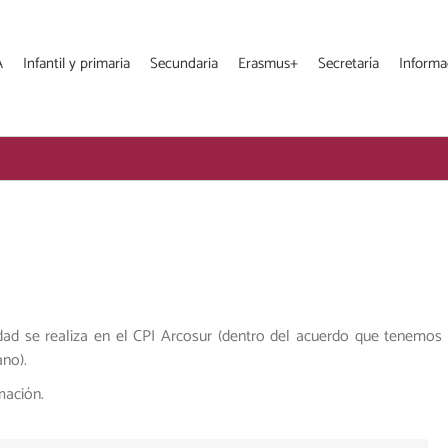
A
Infantil y primaria
Secundaria
Erasmus+
Secretaría
Informa
ad se realiza en el CPI Arcosur (dentro del acuerdo que tenemos 
ano).
mación.