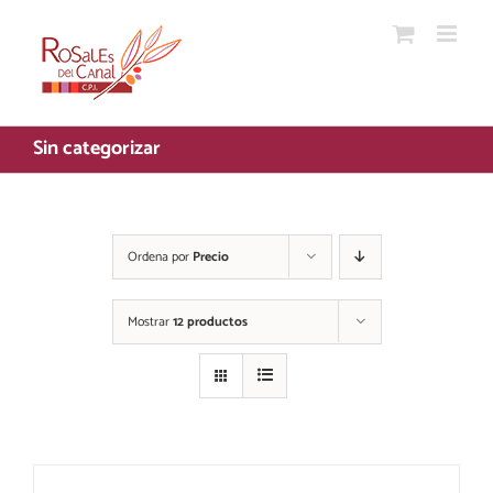
Saltar
al
contenido
Sin categorizar
Ordena por
Precio
Mostrar
12 productos