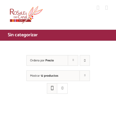
Saltar
al
contenido
Sin categorizar
Ordena por
Precio
Mostrar
12 productos