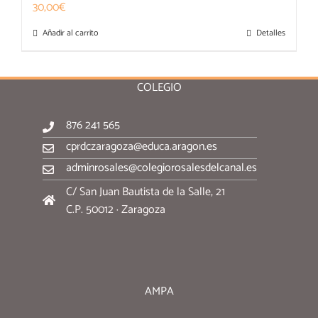
30,00
€
Añadir al carrito
Detalles
COLEGIO
876 241 565
cprdczaragoza@educa.aragon.es
adminrosales@colegiorosalesdelcanal.es
C/ San Juan Bautista de la Salle, 21
C.P. 50012 · Zaragoza
AMPA