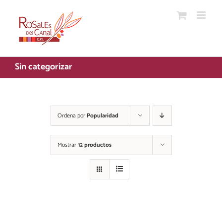
Saltar
al
contenido
Sin categorizar
Ordena por
Popularidad
Mostrar
12 productos