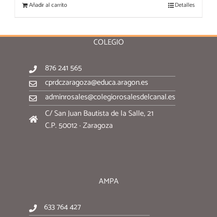
Añadir al carrito
Detalles
COLEGIO
876 241 565
cprdczaragoza@educa.aragon.es
adminrosales@colegiorosalesdelcanal.es
C/ San Juan Bautista de la Salle, 21
C.P. 50012 · Zaragoza
AMPA
633 764 427