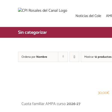
Saltar
al
contenido
Noticias del Cole
AM
Sin categorizar
Ordena por
Nombre
Mostrar
12 productos
30,00
€
Cuota familiar AMPA curso
2026-27