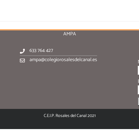
AMPA
633 764 427
ampa@colegiorosalesdelcanal.es
C.E.I.P. Rosales del Canal 2021