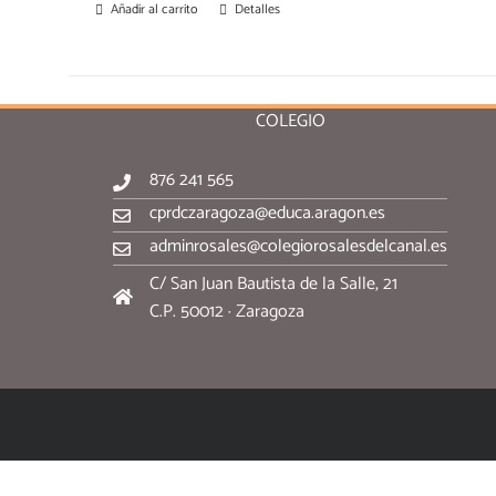
Añadir al carrito
Detalles
COLEGIO
876 241 565
cprdczaragoza@educa.aragon.es
adminrosales@colegiorosalesdelcanal.es
C/ San Juan Bautista de la Salle, 21
C.P. 50012 · Zaragoza