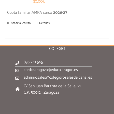
30,00
€
Cuota familiar AMPA curso
2026-27
Añadir al carrito
Detalles
COLEGIO
876 241 565
cprdczaragoza@educa.aragon.es
adminrosales@colegiorosalesdelcanal.es
C/ San Juan Bautista de la Salle, 21
C.P. 50012 · Zaragoza