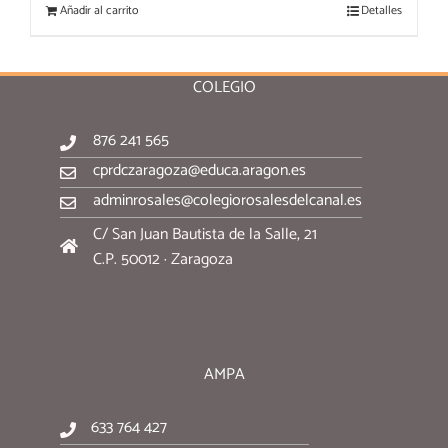
Añadir al carrito
Detalles
COLEGIO
876 241 565
cprdczaragoza@educa.aragon.es
adminrosales@colegiorosalesdelcanal.es
C/ San Juan Bautista de la Salle, 21
C.P. 50012 · Zaragoza
AMPA
633 764 427