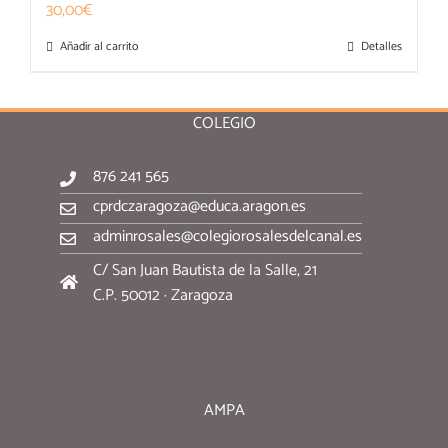
30,00
€
Añadir al carrito
Detalles
COLEGIO
876 241 565
cprdczaragoza@educa.aragon.es
adminrosales@colegiorosalesdelcanal.es
C/ San Juan Bautista de la Salle, 21
C.P. 50012 · Zaragoza
AMPA