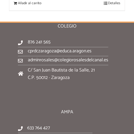
Añadir al carrito
Detalles
COLEGIO
876 241 565
cprdczaragoza@educa.aragon.es
adminrosales@colegiorosalesdelcanal.es
C/ San Juan Bautista de la Salle, 21
C.P. 50012 · Zaragoza
AMPA
633 764 427